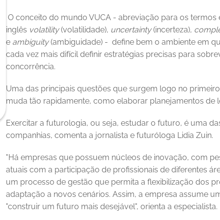
 O conceito do mundo VUCA - abreviação para os termos em 
inglês 
volatility 
(volatilidade), 
uncertainty 
(incerteza), 
comple
e 
ambiguity 
(ambiguidade) -  define bem o ambiente em q
cada vez mais difícil definir estratégias precisas para sobrev
concorrência. 
Uma das principais questões que surgem logo no primeiro 
muda tão rapidamente, como elaborar planejamentos de l
Exercitar a futurologia, ou seja, estudar o futuro, é uma d
companhias, comenta a jornalista e futuróloga Lidia Zuin. 
"Há empresas que possuem núcleos de inovação, com pes
atuais com a participação de profissionais de diferentes ár
um processo de gestão que permita a flexibilização dos proj
adaptação a novos cenários. Assim, a empresa assume u
"construir um futuro mais desejável", orienta a especialista. 