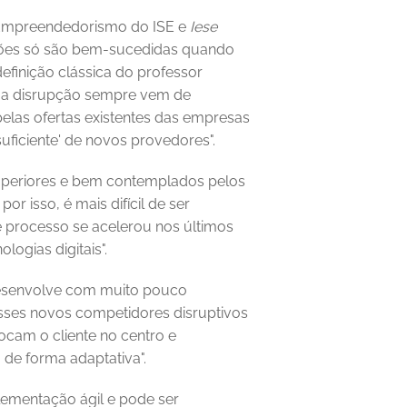
 Empreendedorismo do ISE e 
Iese 
ções só são bem-sucedidas quando 
finição clássica do professor 
 "a disrupção sempre vem de 
elas ofertas existentes das empresas 
uficiente' de novos provedores". 
uperiores e bem contemplados pelos 
r isso, é mais difícil de ser 
 processo se acelerou nos últimos 
ogias digitais". 
esenvolve com muito pouco 
Esses novos competidores disruptivos 
cam o cliente no centro e 
e forma adaptativa". 
mentação ágil e pode ser 