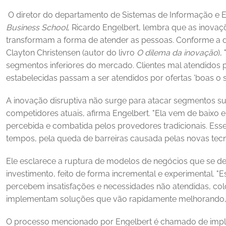
 O diretor do departamento de Sistemas de Informação e
Business School
, Ricardo Engelbert, lembra que as inova
transformam a forma de atender as pessoas. Conforme a de
Clayton Christensen (autor do livro 
O dilema da inovação
),
segmentos inferiores do mercado. Clientes mal atendidos p
estabelecidas passam a ser atendidos por ofertas 'boas o s
A inovação disruptiva não surge para atacar segmentos s
competidores atuais, afirma Engelbert. "Ela vem de baixo e po
percebida e combatida pelos provedores tradicionais. Esse
tempos, pela queda de barreiras causada pelas novas tecnol
Ele esclarece a ruptura de modelos de negócios que se d
investimento, feito de forma incremental e experimental. "
percebem insatisfações e necessidades não atendidas, colo
implementam soluções que vão rapidamente melhorando, d
O processo mencionado por Engelbert é chamado de imple