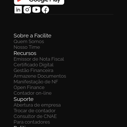
Sobre a Facilite
Quem Somos
Nosso Time
Recursos
Emissor de Nota Fiscal
Certificado Digital
Gestão Financeira
Armazene Documentos 
Manifestação de NF
Open Finance
Contador on-line
Suporte
Abertura de empresa
Trocar de contador
Consultor de CNAE
Para contadores