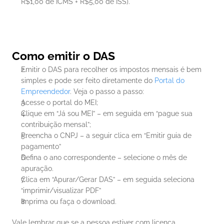
R$1,00 de ICMS + R$5,00 de ISS).
Como emitir o DAS
Emitir o DAS para recolher os impostos mensais é bem 
simples e pode ser feito diretamente do 
Portal do 
Empreendedor
. Veja o passo a passo:
Acesse o portal do MEI;
Clique em “Já sou MEI” – em seguida em “pague sua 
contribuição mensal”;
Preencha o CNPJ – a seguir clica em “Emitir guia de 
pagamento”
Defina o ano correspondente – selecione o mês de 
apuração.
Clica em “Apurar/Gerar DAS” – em seguida seleciona 
“imprimir/visualizar PDF”
Imprima ou faça o download.
Vale lembrar que se a pessoa estiver com licença, 