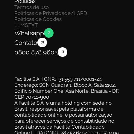
Politicas
Termos de uso
Políticas de Privacidade/LGPD
Políticas de Cookies
LLMS.TXT
Whatsapp
Contato
0800 878 9603
Facilite S.A. | CNPJ: 31.559.711/0001-24
Endereço: SCN Quadra 1, Bloco A, Sala 1102, 
Edifício Number One, Asa Norte, Brasília - DF, 
CEP 70711-900
A Facilite S.A. é uma holding com sede no 
Brasil, responsável pela plataforma de 
contabilidade online, e possui autorização 
para oferecer serviços de contabilidade no 
Brasil através da Facilite Contabilidade 
Online LTDA (CNPJ: 38.452.640/0001-05) e na 