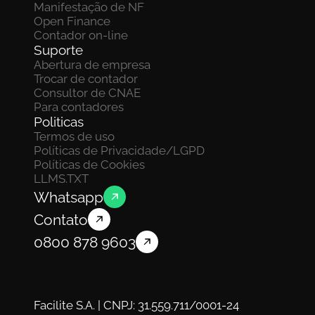
Manifestação de NF
Open Finance
Contador on-line
Suporte
Abertura de empresa
Trocar de contador
Consultor de CNAE
Para contadores
Politicas
Termos de uso
Políticas de Privacidade/LGPD
Políticas de Cookies
LLMS.TXT
Whatsapp
Contato
0800 878 9603
Facilite S.A. | CNPJ: 31.559.711/0001-24