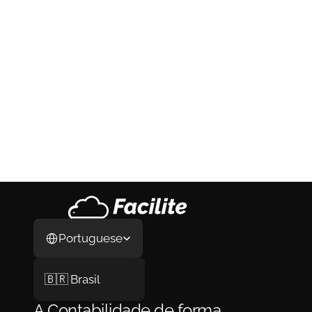
Coanfitrião de Airbnb: Como Funciona, 
Quanto Ganha e Como se Formalizar em 
2026
Coanfitrião de Airbnb: Como Funciona, 
Quanto Ganha e Como se Formalizar em 
2026
3 de ago. de 2026
Select Language
Portuguese
🇧🇷 Brasil
A Contabilidade de forma 