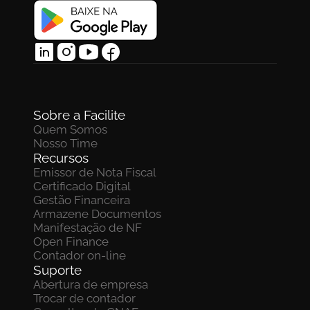
Sobre a Facilite
Quem Somos
Nosso Time
Recursos
Emissor de Nota Fiscal
Certificado Digital
Gestão Financeira
Armazene Documentos 
Manifestação de NF
Open Finance
Contador on-line
Suporte
Abertura de empresa
Trocar de contador