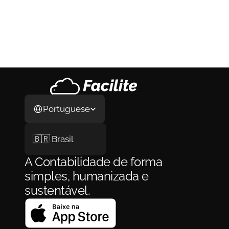
Como Abrir Empresa nos Estados 
Unidos em 2026: O Guia Completo do 
Processo, da LLC ao Primeiro Cliente
Como Abrir Empresa nos Estados Unidos em 
2026: O Guia Completo do Processo, da LLC 
ao Primeiro Cliente
29 de jul. de 2026
Select Language
Portuguese
🇧🇷 Brasil
A Contabilidade de forma 
simples, humanizada e 
sustentável.