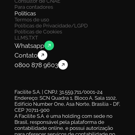
Consultor de CNAE
Para contadores
Politicas
Termos de uso
Políticas de Privacidade/LGPD
Políticas de Cookies
LLMS.TXT
Whatsapp
Contato
0800 878 9603
Facilite S.A. | CNPJ: 31.559.711/0001-24
Endereço: SCN Quadra 1, Bloco A, Sala 1102, 
Edifício Number One, Asa Norte, Brasília - DF, 
CEP 70711-900
A Facilite S.A. é uma holding com sede no 
Brasil, responsável pela plataforma de 
contabilidade online, e possui autorização 
para oferecer serviços de contabilidade no 