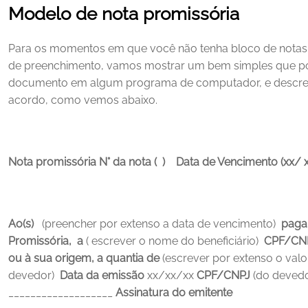
Modelo de nota promissória
Para os momentos em que você não tenha bloco de notas
de preenchimento, vamos mostrar um bem simples que pod
documento em algum programa de computador, e descreve
acordo, como vemos abaixo.
Nota promissória
N° da nota (  )    Data de Vencimento (xx/
Ao(s)
   (preencher por extenso a data de vencimento)  
pagar
Promissória,  a
 ( escrever o nome do beneficiário)  
CPF/CNP
ou à sua origem, a quantia de
 (escrever por extenso o valor
devedor)  
Data da emissão
 xx/xx/xx
CPF/CNPJ 
(do devedo
___________________
Assinatura do emitente