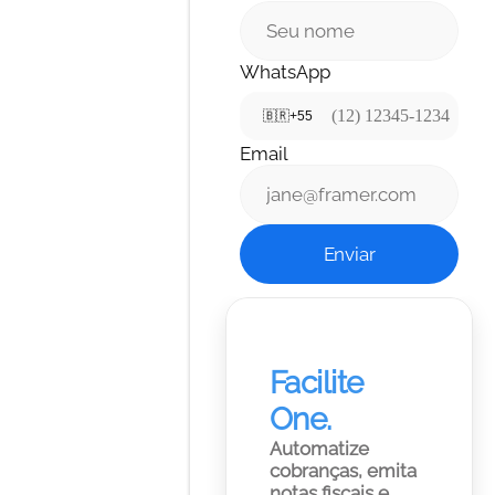
WhatsApp
🇧🇷
+55
Email
Enviar
Facilite 
One.
Automatize 
cobranças, emita 
notas fiscais e 