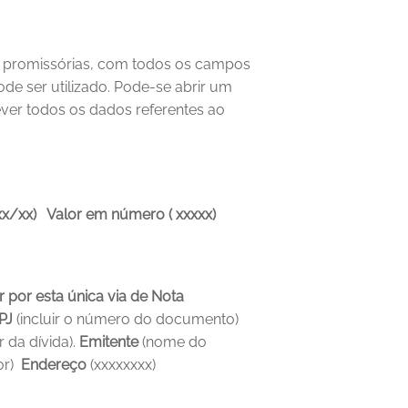
 promissórias, com todos os campos 
e ser utilizado.
Pode-se abrir um 
r todos os dados referentes ao 
 xx/xx)   Valor em número ( xxxxx)
 por esta única via de Nota 
J 
(incluir o número do documento) 
 da dívida).
Emitente
 (nome do 
r)  
Endereço 
(xxxxxxxx) 