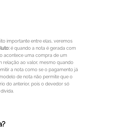
to importante entre elas, veremos 
luto:
 é quando a nota é gerada com 
ndo acontece uma compra de um 
m relação ao valor, mesmo quando 
itir a nota como se o pagamento já 
 modelo de nota não permite que o 
rio do anterior, pois o devedor só 
dívida.
a?