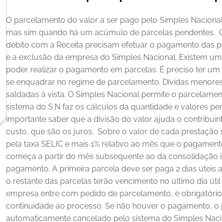
O parcelamento do valor a ser pago pelo Simples Nacional
mas sim quando há um acúmulo de parcelas pendentes. 
débito com a Receita precisam efetuar o pagamento das pa
e a exclusão da empresa do Simples Nacional.
Existem um
poder realizar o pagamento em parcelas. É preciso ter um 
se enquadrar no regime de parcelamento. Dívidas menores
saldadas à vista.
O Simples Nacional permite o parcelament
sistema do S.N faz os cálculos da quantidade e valores pe
importante saber que a divisão do valor ajuda o contribuin
custo, que são os juros. 
Sobre o valor de cada prestação 
pela taxa SELIC e mais 1% relativo ao mês que o pagamento
começa a partir do mês subsequente ao da consolidação in
pagamento. A primeira parcela deve ser paga 2 dias úteis a
o restante das parcelas terão vencimento no último dia úti
empresa entre com pedido de parcelamento, é obrigatório 
continuidade ao processo. Se não houver o pagamento, o 
automaticamente cancelado pelo sistema do Simples Nacio