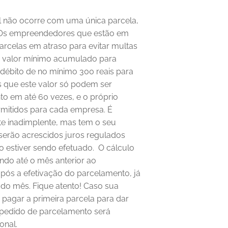
 não ocorre com uma única parcela, 
Os empreendedores que estão em 
rcelas em atraso para evitar multas 
 valor mínimo acumulado para 
débito de no mínimo 300 reais para 
 que este valor só podem ser 
o em até 60 vezes, e o próprio 
rmitidos para cada empresa. É 
te inadimplente, mas tem o seu 
serão acrescidos juros regulados 
 estiver sendo efetuado. 
O cálculo 
do até o mês anterior ao 
pós a efetivação do parcelamento, já 
l do mês.
Fique atento! Caso sua 
pagar a primeira parcela para dar 
pedido de parcelamento será 
nal. 