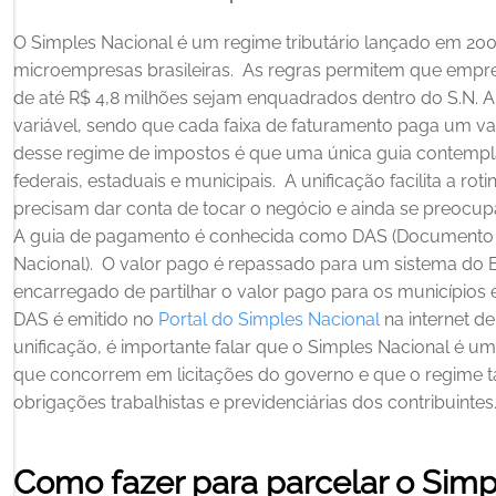
O Simples Nacional é um regime tributário lançado em 20
microempresas brasileiras. 
As regras permitem que empre
de até R$ 4,8 milhões sejam enquadrados dentro do S.N. A 
variável, sendo que cada faixa de faturamento paga um val
desse regime de impostos é que uma única guia contempla 
federais, estaduais e municipais. 
A unificação facilita a r
precisam dar conta de tocar o negócio e ainda se preocupa
A guia de pagamento é conhecida como DAS (Documento 
Nacional). 
O valor pago é repassado para um sistema do Ba
encarregado de partilhar o valor pago para os municípios 
DAS é emitido no 
Portal do Simples Nacional
 na internet d
unificação, é importante falar que o Simples Nacional é u
que concorrem em licitações do governo e que o regime t
obrigações trabalhistas e previdenciárias dos contribuintes.
Como fazer para parcelar o Simp