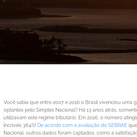
Você sabia que entre 2007 e 2016 o Brasil vivenciou uma
optantes pelo Simples Nacional? Há 13 anos atrás, soment
utilizavam este regime tributário. Em 2016, o número ating
incríveis 364%!
De acordo com a avaliação do SEBRAE
 que
Nacional, outros dados foram captados, como a satisfaç