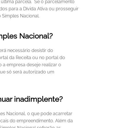
última parcela. 
Se o parcelamento 
os para a Dívida Ativa ou prosseguir 
 Simples Nacional. 
mples Nacional? 
rá necessário desistir do 
tal da Receita ou no portal do 
 a empresa deseje realizar o 
ue só será autorizado um 
nuar inadimplente?
les Nacional, o que pode acarretar 
scais do empreendimento.
Além da 
imples Nacional sofrerão as 