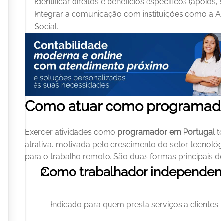
Identificar direitos e benefícios específicos (apoios, 
Integrar a comunicação com instituições como a Au
Social.
Como atuar como programado
Exercer atividades como 
programador em Portugal 
t
atrativa, motivada pelo crescimento do setor tecnoló
para o trabalho remoto. São duas formas principais de
Como trabalhador independente
Indicado para quem presta serviços a clientes 