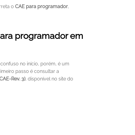
reta o 
CAE para programador
, 
para programador em 
confuso no início, porém, é um 
processo simples, basta seguir os passos certos. O primeiro passo é consultar a 
CAE-Rev. 3)
, disponível no site do 