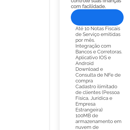
controle suas finanças 
com facilidade. 
Experimente Gratis
Até 10 Notas Fiscais 
de Serviço emitidas 
por mês.
Integração com 
Bancos e Corretoras. 
Aplicativo IOS e 
Android
Download e 
Consulta de NFe de 
compra
Cadastro ilimitado 
de clientes (Pessoa 
Física, Jurídica e 
Empresa 
Estrangeira)
100MB de 
armazenamento em 
nuvem de 