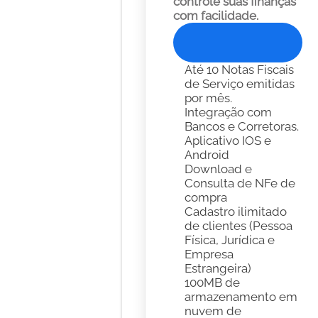
controle suas finanças 
com facilidade. 
Experimente Gratis
Até 10 Notas Fiscais 
de Serviço emitidas 
por mês.
Integração com 
Bancos e Corretoras. 
Aplicativo IOS e 
Android
Download e 
Consulta de NFe de 
compra
Cadastro ilimitado 
de clientes (Pessoa 
Física, Jurídica e 
Empresa 
Estrangeira)
100MB de 
armazenamento em 
nuvem de 