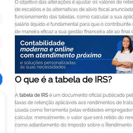
O objetivo das alterações é ajustar os valores de ret
de escalões e às alternativas de alívio fiscal anuncia
funcionamento das tabelas, como calcular a sua aplica
salário líquido é fundamental para que o contribuinte
de maneira eficaz a sua gestão financeira até ao final 
O que é a tabela de IRS?
A 
tabela de IRS
 é um documento oficial publicado pel
taxas de retenção aplicáveis aos rendimentos de trab
usada como ferramenta pelas entidades empregadoras
calcular, mensalmente, o valor que será retido do re
como adiantamento do Imposto sobre o Rendimento da