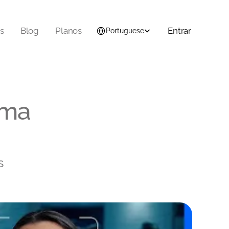
Select Language
s
Blog
Planos
Entrar
Portuguese
ma 
 