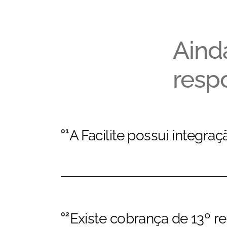
Aind
resp
01
A Facilite possui integr
02
Existe cobrança de 13º re