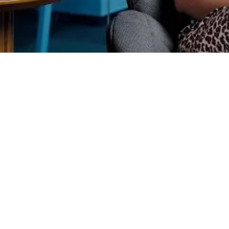
Importação de extrato via 
arquivo OFX