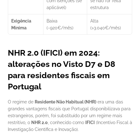
com isenções (se 
se não for feita 
aplicável)
estrutura
Exigência 
Baixa 
Alta 
Mínima
(~920€/mês)
(>3.040€/mês)
NHR 2.0 (IFICI) em 2024: 
alterações no Visto D7 e D8 
para residentes fiscais em 
Portugal
O regime de 
Residente Não Habitual (NHR)
 era uma das 
grandes vantagens fiscais que Portugal disponibilizava para 
estrangeiros, porém, foi substituído por um regime mais 
restritivo, o 
NHR 2.0
, conhecido como 
IFICI
 (Incentivo Fiscal à 
Investigação Científica e Inovação). 