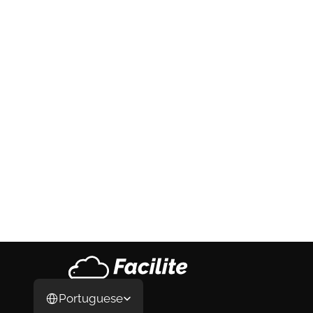
Calendário Fiscal Completo para 
Empresas em Portugal: O Sistema 5-10-
20-30 Que Todo Empresário Devia 
Conhecer
Calendário Fiscal Completo para Empresas 
em Portugal: O Sistema 5-10-20-30 Que 
Todo Empresário Devia Conhecer
20 de jul. de 2026
Select Language
Portuguese