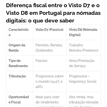
Diferença fiscal entre o Visto D7 e o 
Visto D8 em Portugal para nómadas 
digitais: o que deve saber
Característic
Visto D7 (Passivo)
Visto D8 (Nómada 
a
Digital)
Origem da 
Pensões, Rendas, 
Trabalho 
Renda
Dividendos
Remoto/Freelance
Tipo de 
Passivo
Ativo/Prestação 
Rendimento
de Serviço
Tributação
Progressiva sobre 
Progressiva + 
o mundo (14,5% a 
Segurança Social
48%)
Oportunidad
Ideal para viver 
Alta renda, mas 
e Fiscal
de rendimento 
tributação elevada 