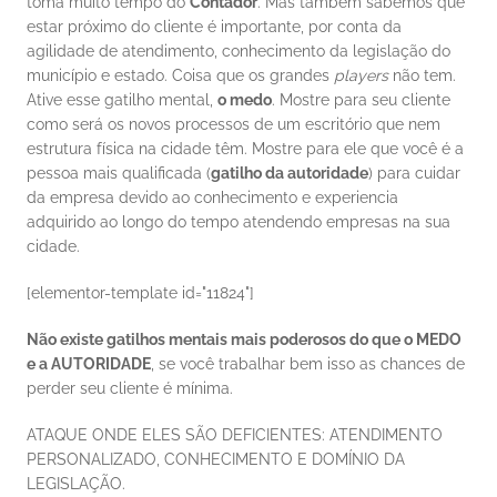
toma muito tempo do 
Contador
. Mas também sabemos que 
estar próximo do cliente é importante, por conta da 
agilidade de atendimento, conhecimento da legislação do 
município e estado. Coisa que os grandes 
players
 não tem. 
Ative esse gatilho mental, 
o medo
. Mostre para seu cliente 
como será os novos processos de um escritório que nem 
estrutura física na cidade têm. Mostre para ele que você é a 
pessoa mais qualificada (
gatilho da autoridade
) para cuidar 
da empresa devido ao conhecimento e experiencia 
adquirido ao longo do tempo atendendo empresas na sua 
cidade. 
[elementor-template id="11824"] 
Não existe gatilhos mentais mais poderosos do que o MEDO 
e a AUTORIDADE
, se você trabalhar bem isso as chances de 
perder seu cliente é mínima. 
ATAQUE ONDE ELES SÃO DEFICIENTES: ATENDIMENTO 
PERSONALIZADO, CONHECIMENTO E DOMÍNIO DA 
LEGISLAÇÃO. 