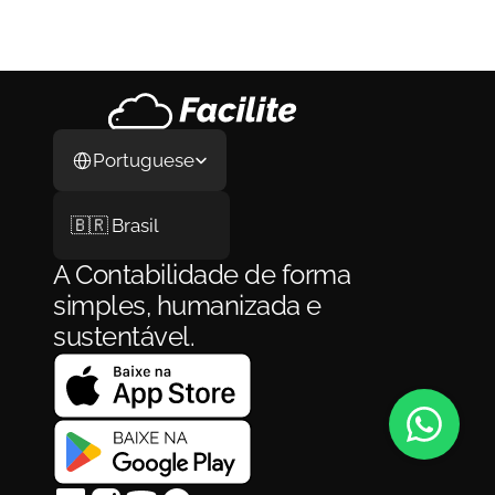
Coanfitrião de Airbnb: Como Funciona, 
Quanto Ganha e Como se Formalizar em 
2026
3 de ago. de 2026
Select Language
Portuguese
🇧🇷 Brasil
A Contabilidade de forma 
simples, humanizada e 
sustentável.