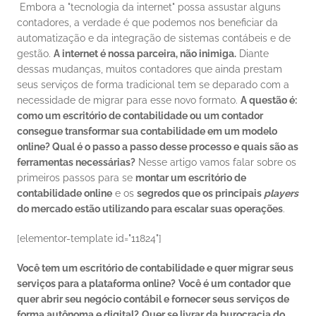
 Embora a "tecnologia da internet" possa assustar alguns 
contadores, a verdade é que podemos nos beneficiar da 
automatização e da integração de sistemas contábeis e de 
gestão. 
A internet é nossa parceira, não inimiga.
 Diante 
dessas mudanças, muitos contadores que ainda prestam 
seus serviços de forma tradicional tem se deparado com a 
necessidade de migrar para esse novo formato. 
A questão é:
como um escritório de contabilidade ou um contador 
consegue transformar sua contabilidade em um modelo 
online? Qual é o passo a passo desse processo e quais são as 
ferramentas necessárias?
 Nesse artigo vamos falar sobre os 
primeiros passos para se 
montar um escritório de 
contabilidade online
 e os 
segredos que os principais 
players
do mercado estão utilizando para escalar suas operações
. 
[elementor-template id="11824"] 
Você tem um escritório de contabilidade e quer migrar seus 
serviços para a plataforma online?
Você é um contador que 
quer abrir seu negócio contábil e fornecer seus serviços de 
forma autônoma e digital?
Quer se livrar da burocracia do 