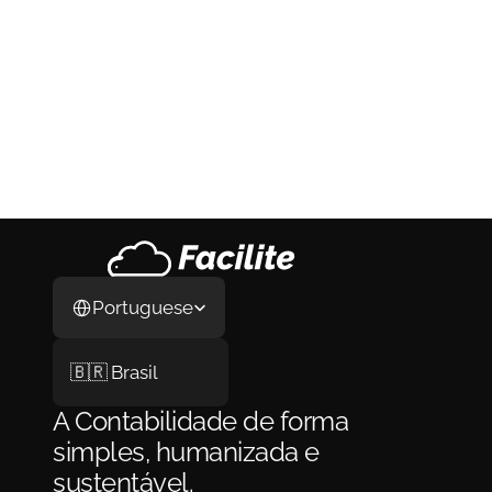
Como Abrir Empresa nos Estados 
Unidos em 2026: O Guia Completo do 
Processo, da LLC ao Primeiro Cliente
Como Abrir Empresa nos Estados Unidos em 
2026: O Guia Completo do Processo, da LLC 
ao Primeiro Cliente
29 de jul. de 2026
Select Language
Portuguese
🇧🇷 Brasil
A Contabilidade de forma 
simples, humanizada e 
sustentável.