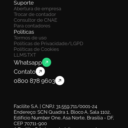
Suporte
Abertura de empresa
Trocar de contador
Consultor de CNAE
Para contadores
Politicas
Termos de uso
Políticas de Privacidade/LGPD
Políticas de Cookies
LLMS.TXT
Whatsapp
Contato
0800 878 9603
Facilite S.A. | CNPJ: 31.559.711/0001-24
Endereço: SCN Quadra 1, Bloco A, Sala 1102, 
Edifício Number One, Asa Norte, Brasília - DF, 
CEP 70711-900