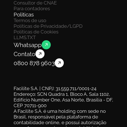
Consultor de CNAE
Para contadores
Politicas
Termos de uso
Políticas de Privacidade/LGPD
Políticas de Cookies
LLMS.TXT
Whatsapp
Contato
0800 878 9603
Facilite S.A. | CNPJ: 31.559.711/0001-24
Endereço: SCN Quadra 1, Bloco A, Sala 1102, 
Edifício Number One, Asa Norte, Brasília - DF, 
CEP 70711-900
A Facilite S.A. é uma holding com sede no 
Brasil, responsável pela plataforma de 
contabilidade online, e possui autorização 