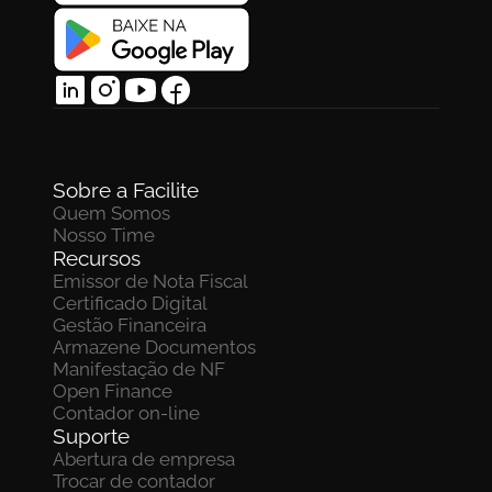
Sobre a Facilite
Quem Somos
Nosso Time
Recursos
Emissor de Nota Fiscal
Certificado Digital
Gestão Financeira
Armazene Documentos 
Manifestação de NF
Open Finance
Contador on-line
Suporte
Abertura de empresa
Trocar de contador