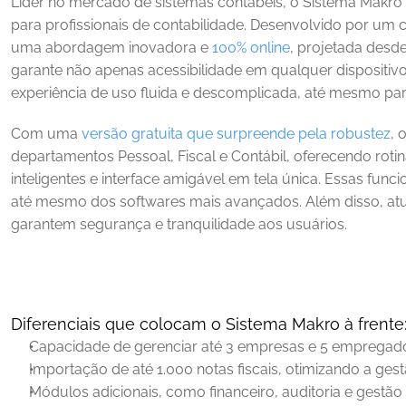
Líder no mercado de sistemas contábeis, o Sistema Makro re
para profissionais de contabilidade. Desenvolvido por um c
uma abordagem inovadora e 
100% online
, projetada desde
garante não apenas acessibilidade em qualquer dispositi
experiência de uso fluida e descomplicada, até mesmo para
Com uma 
versão gratuita que surpreende pela robustez
, 
departamentos Pessoal, Fiscal e Contábil, oferecendo rotina
inteligentes e interface amigável em tela única. Essas func
até mesmo dos softwares mais avançados. Além disso, atu
garantem segurança e tranquilidade aos usuários.
Diferenciais que colocam o Sistema Makro à frente
Capacidade de gerenciar até 3 empresas e 5 empregado
Importação de até 1.000 notas fiscais, otimizando a gestã
Módulos adicionais, como financeiro, auditoria e gestão d