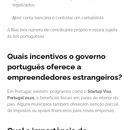
legalizados;
Abrir conta bancária e contratar um contabilista.
A filial terá número de contribuinte próprio e estará sujeita 
às leis portuguesas.
Quais incentivos o governo 
português oferece a 
empreendedores estrangeiros?
Em Portugal, existem  programas como o 
Startup Visa
, 
Portugal 2020
, e benefícios fiscais em zonas do interior do 
país. Alguns municípios também oferecem isenção parcial 
de impostos ou apoios financeiros para novas empresas.