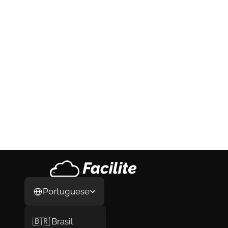
Calendário Fiscal Completo para 
Empresas em Portugal: O Sistema 5-10-
20-30 Que Todo Empresário Devia 
Conhecer
Calendário Fiscal Completo para Empresas 
em Portugal: O Sistema 5-10-20-30 Que 
Todo Empresário Devia Conhecer
20 de jul. de 2026
Select Language
Portuguese
🇧🇷 Brasil