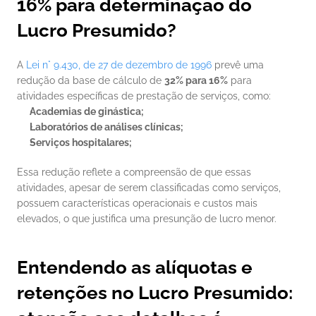
16% para determinação do 
Lucro Presumido?
A 
Lei n° 9.430, de 27 de dezembro de 1996
 prevê uma 
redução da base de cálculo de 
32% para 16%
 para 
atividades específicas de prestação de serviços, como:
Academias de ginástica;
Laboratórios de análises clínicas;
Serviços hospitalares;
Essa redução reflete a compreensão de que essas 
atividades, apesar de serem classificadas como serviços, 
possuem características operacionais e custos mais 
elevados, o que justifica uma presunção de lucro menor.
Entendendo as alíquotas e 
retenções no Lucro Presumido: 