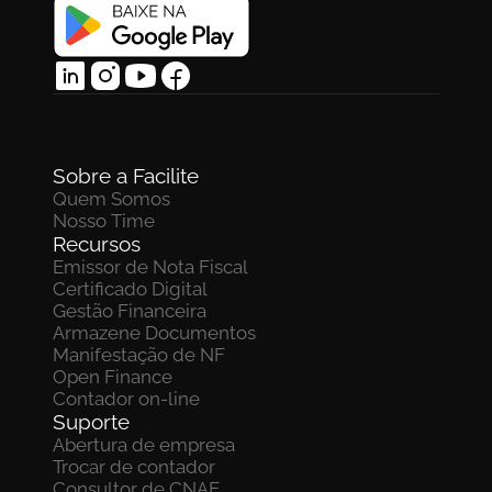
Sobre a Facilite
Quem Somos
Nosso Time
Recursos
Emissor de Nota Fiscal
Certificado Digital
Gestão Financeira
Armazene Documentos 
Manifestação de NF
Open Finance
Contador on-line
Suporte
Abertura de empresa
Trocar de contador
Consultor de CNAE