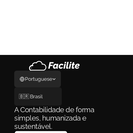
Como Abrir Empresa nos Estados 
Unidos em 2026: O Guia Completo do 
Processo, da LLC ao Primeiro Cliente
Como Abrir Empresa nos Estados Unidos em 
2026: O Guia Completo do Processo, da LLC 
ao Primeiro Cliente
29 de jul. de 2026
Select Language
Portuguese
🇧🇷 Brasil
A Contabilidade de forma 
simples, humanizada e 
sustentável.