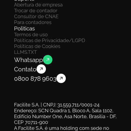
Abertura de empresa
Trocar de contador
Consultor de CNAE
Para contadores
Politicas
Termos de uso
Políticas de Privacidade/LGPD
Políticas de Cookies
LLMS.TXT
Whatsapp
Contato
0800 878 9603
Facilite S.A. | CNPJ: 31.559.711/0001-24
Endereço: SCN Quadra 1, Bloco A, Sala 1102, 
Edifício Number One, Asa Norte, Brasília - DF, 
CEP 70711-900
A Facilite S.A. é uma holding com sede no 