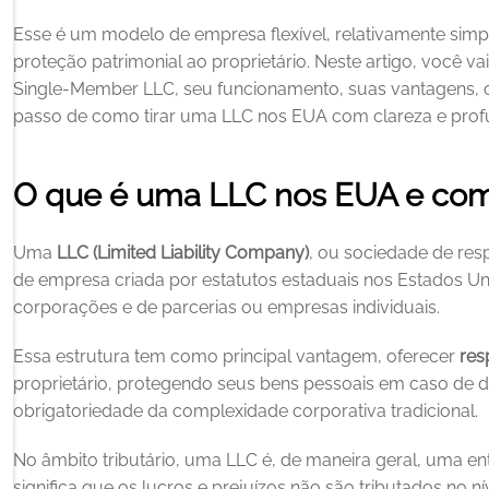
Esse é um modelo de empresa flexível, relativamente simpl
proteção patrimonial ao proprietário. Neste artigo, você va
Single‑Member LLC, seu funcionamento, suas vantagens, ob
passo de como tirar uma LLC nos EUA com clareza e prof
O que é uma LLC nos EUA e com
Uma 
LLC (Limited Liability Company)
, ou sociedade de res
de empresa criada por estatutos estaduais nos Estados Unid
corporações e de parcerias ou empresas individuais.
Essa estrutura tem como principal vantagem, oferecer 
res
proprietário, protegendo seus bens pessoais em caso de dív
obrigatoriedade da complexidade corporativa tradicional. 
No âmbito tributário, uma LLC é, de maneira geral, uma en
significa que os lucros e prejuízos não são tributados no 