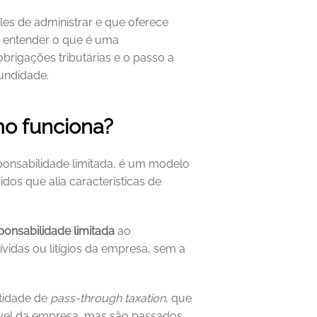
es de administrar e que oferece 
i entender o que é uma 
rigações tributárias e o passo a 
undidade.
o funciona?
ponsabilidade limitada, é um modelo 
os que alia características de 
ponsabilidade limitada
 ao 
idas ou litígios da empresa, sem a 
tidade de 
pass‑through taxation
, que 
nível da empresa, mas são passados 