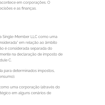
 acontece em corporações. O 
ecisões e as finanças. 
 trata uma Single‑Member LLC como uma 
onsiderada” em relação ao âmbito 
não é considerada separada do 
tamente na declaração de imposto de 
dule C. 
a para determinados impostos, 
onsumo). 
O empreendedor também pode escolher pagar impostos como uma corporação (através do 
atégico em alguns cenários de 