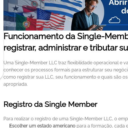
Funcionamento da Single-Membe
registrar, administrar e tributar
Uma Single-Member LLC traz flexibilidade operacional e van
conhecer os processos formais para estruturar seu negócio
como registrar sua LLC, seu funcionamento e quais são os p
apropriada.
Registro da Single Member
Para realizar o registro de uma Single‑Member LLC, o em
Escolher um estado americano
 para a formação, cada e