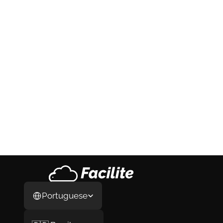
Coanfitrião de Airbnb: Como Funciona, 
Quanto Ganha e Como se Formalizar em 
2026
Coanfitrião de Airbnb: Como Funciona, 
Quanto Ganha e Como se Formalizar em 
2026
3 de ago. de 2026
Select Language
Portuguese