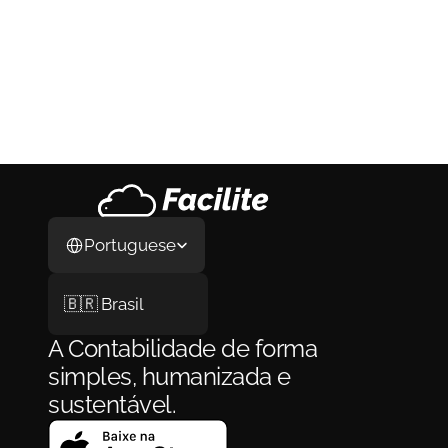
Como Abrir Empresa nos Estados 
Unidos em 2026: O Guia Completo do 
Processo, da LLC ao Primeiro Cliente
Como Abrir Empresa nos Estados Unidos em 
2026: O Guia Completo do Processo, da LLC 
ao Primeiro Cliente
29 de jul. de 2026
Select Language
Portuguese
🇧🇷 Brasil
A Contabilidade de forma 
simples, humanizada e 
sustentável.