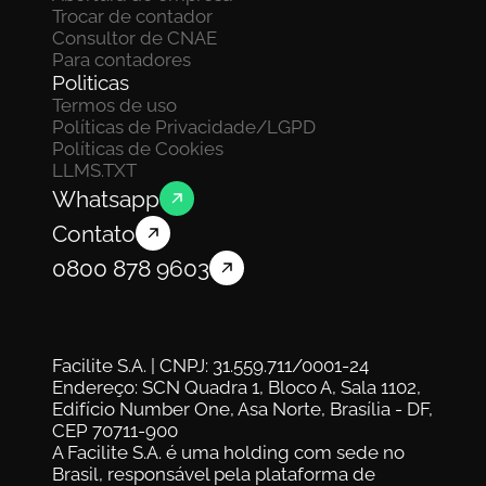
Trocar de contador
Consultor de CNAE
Para contadores
Politicas
Termos de uso
Políticas de Privacidade/LGPD
Políticas de Cookies
LLMS.TXT
Whatsapp
Contato
0800 878 9603
Facilite S.A. | CNPJ: 31.559.711/0001-24
Endereço: SCN Quadra 1, Bloco A, Sala 1102, 
Edifício Number One, Asa Norte, Brasília - DF, 
CEP 70711-900
A Facilite S.A. é uma holding com sede no 
Brasil, responsável pela plataforma de 