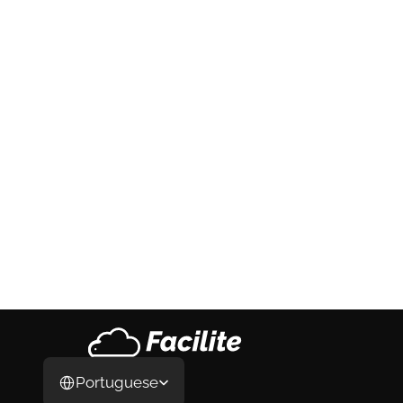
Coanfitrião de Airbnb: Como Funciona, 
Quanto Ganha e Como se Formalizar em 
2026
Coanfitrião de Airbnb: Como Funciona, 
Quanto Ganha e Como se Formalizar em 
2026
3 de ago. de 2026
Select Language
Portuguese