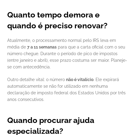
Quanto tempo demora e 
quando é preciso renovar?
Atualmente, o processamento normal pelo IRS leva em 
média de 
7 a 11 semanas
 para que a carta oficial com o seu 
número chegue. Durante o período de pico de impostos 
(entre janeiro e abril), esse prazo costuma ser maior. Planeje-
se com antecedência.
Outro detalhe vital: o número 
não é vitalício
. Ele expirará 
automaticamente se não for utilizado em nenhuma 
declaração de imposto federal dos Estados Unidos por três 
anos consecutivos.
Quando procurar ajuda 
especializada?