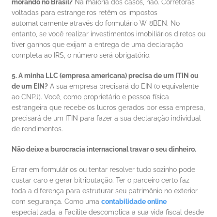
morando no Brasil?
 Na maioria dos casos, não. Corretoras 
voltadas para estrangeiros retêm os impostos 
automaticamente através do formulário W-8BEN. No 
entanto, se você realizar investimentos imobiliários diretos ou 
tiver ganhos que exijam a entrega de uma declaração 
completa ao IRS, o número será obrigatório.
5. A minha LLC (empresa americana) precisa de um ITIN ou 
de um EIN?
 A sua empresa precisará do EIN (o equivalente 
ao CNPJ). Você, como proprietário e pessoa física 
estrangeira que recebe os lucros gerados por essa empresa, 
precisará de um ITIN para fazer a sua declaração individual 
de rendimentos.
Não deixe a burocracia internacional travar o seu dinheiro.
Errar em formulários ou tentar resolver tudo sozinho pode 
custar caro e gerar bitributação. Ter o parceiro certo faz 
toda a diferença para estruturar seu patrimônio no exterior 
com segurança. Como uma 
contabilidade online
especializada, a Facilite descomplica a sua vida fiscal desde 