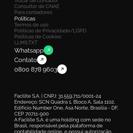
Trocar de contador
Consultor de CNAE
Para contadores
Politicas
Termos de uso
Políticas de Privacidade/LGPD
Políticas de Cookies
LLMS.TXT
Whatsapp
Contato
0800 878 9603
Facilite S.A. | CNPJ: 31.559.711/0001-24
Endereço: SCN Quadra 1, Bloco A, Sala 1102, 
Edifício Number One, Asa Norte, Brasília - DF, 
CEP 70711-900
A Facilite S.A. é uma holding com sede no 
Brasil, responsável pela plataforma de 
contabilidade online, e possui autorização 