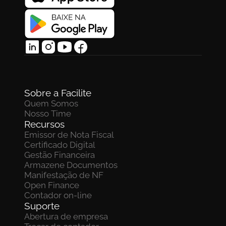
Sobre a Facilite
Quem Somos
Nosso Time
Recursos
Emissor de Nota Fiscal
Certificado Digital
Gestão Financeira
Armazene Documentos 
Manifestação de NF
Open Finance
Contador on-line
Suporte
Abertura de empresa