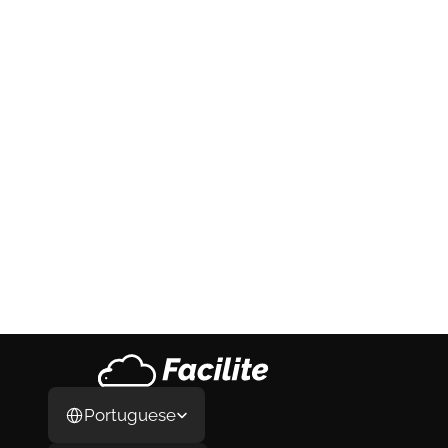
Como Abrir Empresa nos Estados 
Unidos em 2026: O Guia Completo do 
Processo, da LLC ao Primeiro Cliente
Como Abrir Empresa nos Estados Unidos em 
2026: O Guia Completo do Processo, da LLC 
ao Primeiro Cliente
29 de jul. de 2026
Select Language
Portuguese